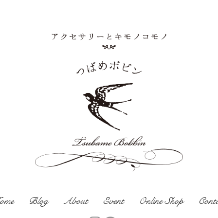
ome
Blog
About
Event
Online Shop
Cont