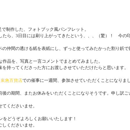
急ぎ足で制作した、フォトブック風パンフレット。
稿したら、3日目には刷り上がってきたという、、、（驚）！　今の
ペの仲間の透ける紙を表紙にし、ずっと使ってみたかった割り鋲で
主な作品を、写真と一言コメントでまとめてみました。
味を持ってくださった方にお渡しさせていただけたらと思います。
・東急百貨店
での催事に一週間、参加させていただくことになりま
前後の期間、またお休みをいただくことになりそうです。申し訳ご
せてくださいませ。
ビンをどうぞよろしくお願いいたします！
ごしくださいませ。