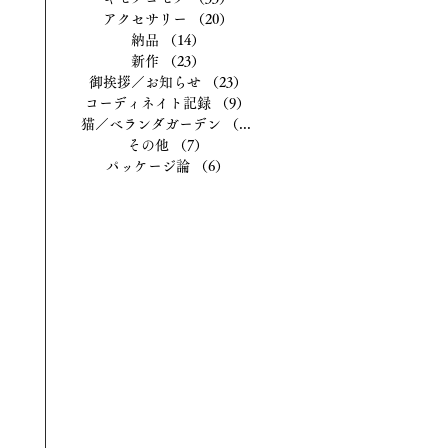
アクセサリー
（20）
20件の記事
納品
（14）
14件の記事
新作
（23）
23件の記事
御挨拶／お知らせ
（23）
23件の記事
コーディネイト記録
（9）
9件の記事
猫／ベランダガーデン
（13）
13件の記事
その他
（7）
7件の記事
パッケージ論
（6）
6件の記事