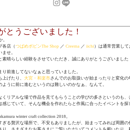
がとうございました！
か。
プ各店（
つばめボビンThe Shop
 ／ 
Creema
 ／ 
iichi
）は通常営業して
いませ。
と素晴らしい経験をさせていただき、誠にありがとうございました
まり前進してないなぁと思っていました。
ち上げたり、
大宮・和楽市
さんでのお取扱いが始まったりと変化の
のように前に進むというのは難しいのかなぁ、なんて。
なくリアルな場で作品を見てもらうことの学びの多さというのも、
は感じていて、そんな機会を作れたらと作風に合ったイベントを探
inter craft collection 2018。
すぎる贅沢な場所で、不安もありましたが、始まってみれば周囲の
さり、さまざまなお客さまにご覧いただいてコメントを戴いたり、