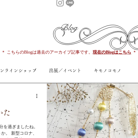
Blog
​＊
こちらのBlogは過去のアーカイブ記事です。
現在のBlogはこちら
＊
ンラインショップ
出展／イベント
キモノコモノ
新作
御挨拶／お知らせ
コーディネイト記録
かた
その他
パッケージ論
分を過ぎましたね。
コロナ、