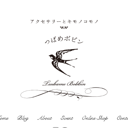
ome
Blog
About
Event
Online Shop
Cont