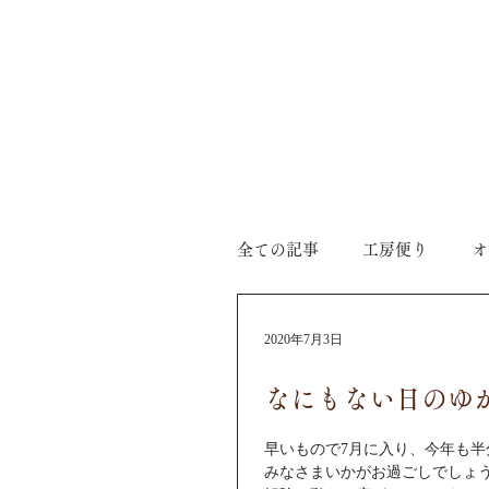
全ての記事
工房便り
オ
アクセサリー
納品
2020年7月3日
なにもない日のゆ
猫／ベランダガーデン
早いもので7月に入り、今年も半
みなさまいかがお過ごしでしょうか。 新型