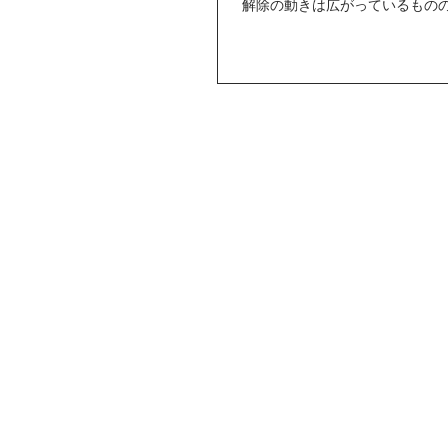
解除の動きは広がっているもの
出を楽しむという気持ちにはな
て必要な外出のほかには、家に
です。 ...