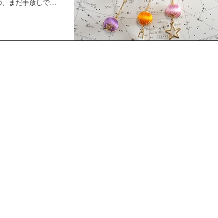
の、まだ手放しで外
れず、私も依然とし
こもって過ごす毎日