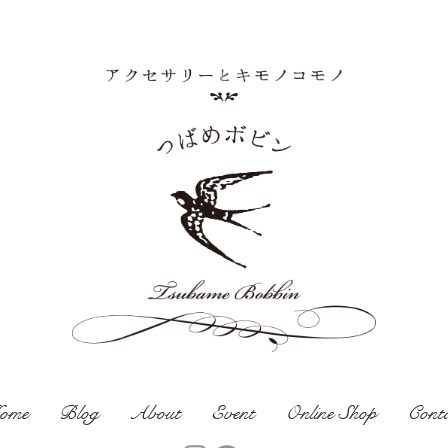
ome
Blog
About
Event
Online Shop
Cont