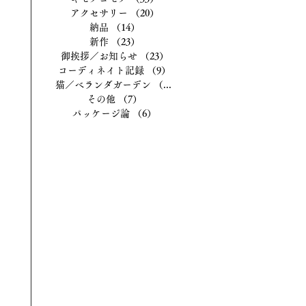
アクセサリー
（20）
20件の記事
納品
（14）
14件の記事
新作
（23）
23件の記事
御挨拶／お知らせ
（23）
23件の記事
コーディネイト記録
（9）
9件の記事
猫／ベランダガーデン
（13）
13件の記事
その他
（7）
7件の記事
パッケージ論
（6）
6件の記事