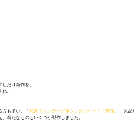
少しだけ新作を。
すね。
る方も多い、「
舶来ヴィンテージボタンのブローチ／帯留
」、欠品
え、新たなものもいくつか製作しました。