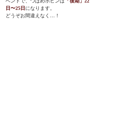
ベントで、つばめボビンは
「後期」22
日〜25日
になります。
どうぞお間違えなく…！
 ↓オレンジ色の「ギャラリー」が会場に
なります。