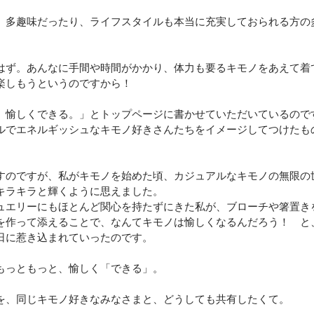
。
、多趣味だったり、ライフスタイルも本当に充実しておられる方の
はず。あんなに手間や時間がかかり、体力も要るキモノをあえて着
楽しもうというのですから！
、愉しくできる。」とトップページに書かせていただいているので
ルでエネルギッシュなキモノ好きさんたちをイメージしてつけたも
すのですが、私がキモノを始めた頃、カジュアルなキモノの無限の
キラキラと輝くように思えました。
ュエリーにもほとんど関心を持たずにきた私が、ブローチや箸置き
を作って添えることで、なんてキモノは愉しくなるんだろう！　と
日に惹き込まれていったのです。
もっともっと、愉しく「できる」。
を、同じキモノ好きなみなさまと、どうしても共有したくて。