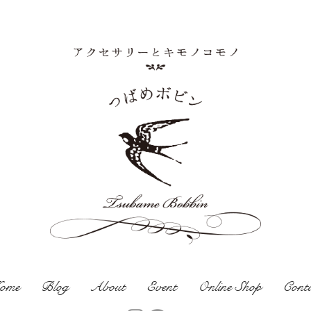
ome
Blog
About
Event
Online Shop
Cont