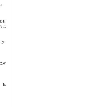
せ
ませ
も広
ージ
に対
、私