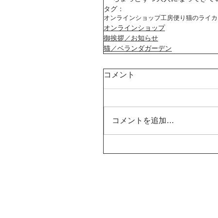
タグ：
オンラインショップ
工房便り
猫のライカ
オンラインショップ
御挨拶／お知らせ
猫／ベランダガーデン
コメント
コメントを追加…
つばめボビン®︎ 登録商標第6879197号
© Tsubame Bobbin 2025 All Rights Reserved.
サイト内の画像及びテキストの無断転載・複製な