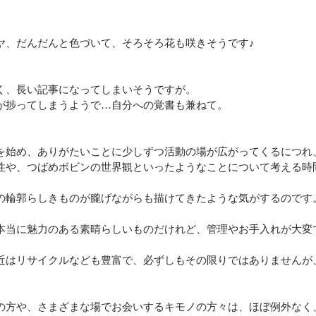
ヤ、だんだんと色づいて、そろそろ花も咲きそうです♪
く、長い記事になってしまいそうですが。
が捗ってしまうようで…自分への覚書も兼ねて。
を始め、ありがたいことに少しずつ活動の場が広がってくるにつれ
性や、つばめボビンの世界観といったようなことについて考える時
の輪郭らしきものが朧げながらも描けてきたような気がするのです
本当に魅力のある素晴らしいものだけれど、管理やお手入れが大変
近はリサイクルなども豊富で、必ずしもその限りではありませんが
の方や、さまざまな場でお会いするキモノの方々は、ほぼ例外なく