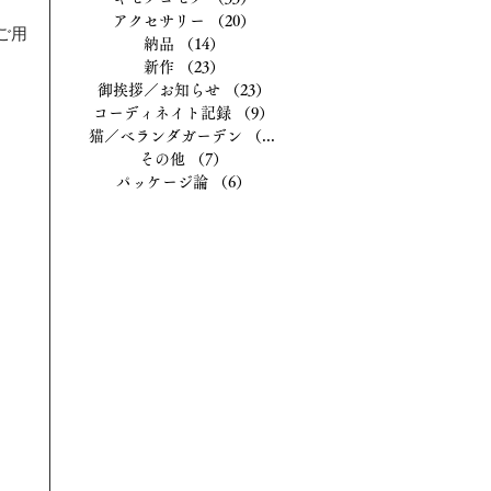
アクセサリー
（20）
20件の記事
ご用
納品
（14）
14件の記事
新作
（23）
23件の記事
御挨拶／お知らせ
（23）
23件の記事
コーディネイト記録
（9）
9件の記事
猫／ベランダガーデン
（13）
13件の記事
その他
（7）
7件の記事
パッケージ論
（6）
6件の記事