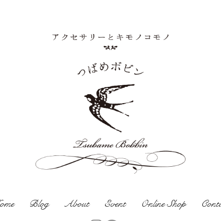
ome
Blog
About
Event
Online Shop
Cont