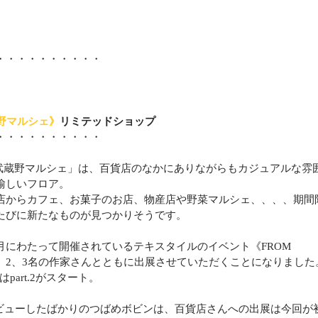
・・・・・・・・・・
蔵野マルシェ》
リミテッドショップ
・・・・・・・・・・
「武蔵野マルシェ」は、百貨店のなかにありながらもカジュアルな雰
愉しいフロア。
店からカフェ、お菓子のお店、物産店や野菜マルシェ、、、、期間
たびに新たなものが見つかりそうです。
にわたって開催されているテキスタイルのイベント《FROM 
週目）に、2、3名の作家さんとともに出展させていただくことになりました
はpart.2がスタート。
ントデビューしたばかりのつばめボビンは、百貨店さんへの出展は今回が