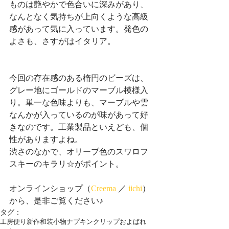
ものは艶やかで色合いに深みがあり、
なんとなく気持ちが上向くような高級
感があって気に入っています。発色の
よさも、さすがはイタリア。
今回の存在感のある楕円のビーズは、
グレー地にゴールドのマーブル模様入
り。単一な色味よりも、マーブルや雲
なんかが入っているのが味があって好
きなのです。工業製品といえども、個
性がありますよね。
渋さのなかで、オリーブ色のスワロフ
スキーのキラリ☆がポイント。
オンラインショップ（
Creema
 ／ 
iichi
）
から、是非ご覧ください♪
タグ：
工房便り
新作
和装小物
ナプキンクリップ
およばれ