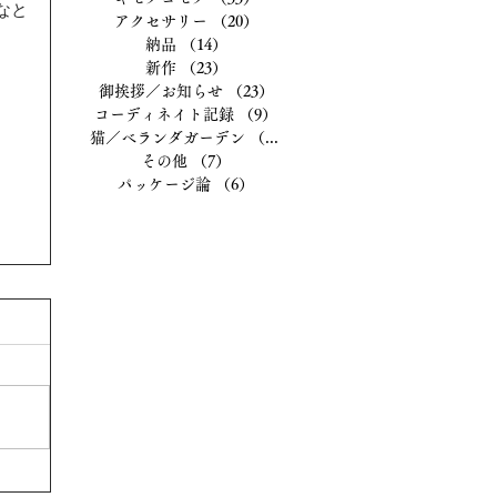
なと
アクセサリー
（20）
20件の記事
納品
（14）
14件の記事
新作
（23）
23件の記事
。
御挨拶／お知らせ
（23）
23件の記事
コーディネイト記録
（9）
9件の記事
猫／ベランダガーデン
（13）
13件の記事
その他
（7）
7件の記事
パッケージ論
（6）
6件の記事