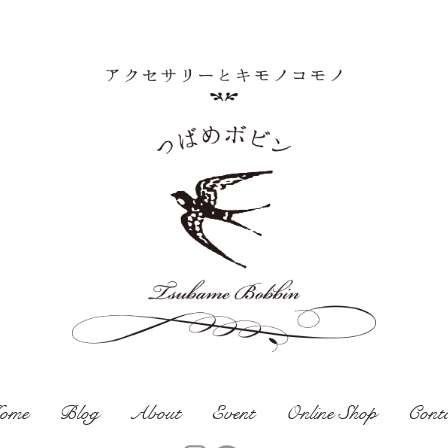
ome
Blog
About
Event
Online Shop
Cont